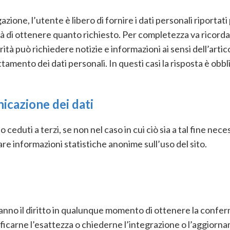
azione, l’utente è libero di fornire i dati personali riportati
 di ottenere quanto richiesto. Per completezza va ricordat
orità può richiedere notizie e informazioni ai sensi dell’art
trattamento dei dati personali. In questi casi la risposta è ob
icazione dei dati
 ceduti a terzi, se non nel caso in cui ciò sia a tal fine nec
avare informazioni statistiche anonime sull’uso del sito.
li hanno il diritto in qualunque momento di ottenere la conf
ificarne l’esattezza o chiederne l’integrazione o l’aggiornam