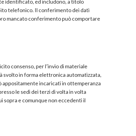
 identificato, ed includono, a titolo
ito telefonico. Il conferimento dei dati
il loro mancato conferimento può comportare
licito consenso, per l’invio di materiale
arà svolto in forma elettronica automatizzata,
ciò appositamente incaricati in ottemperanza
sso le sedi dei terzi di volta in volta
i cui sopra e comunque non eccedenti il