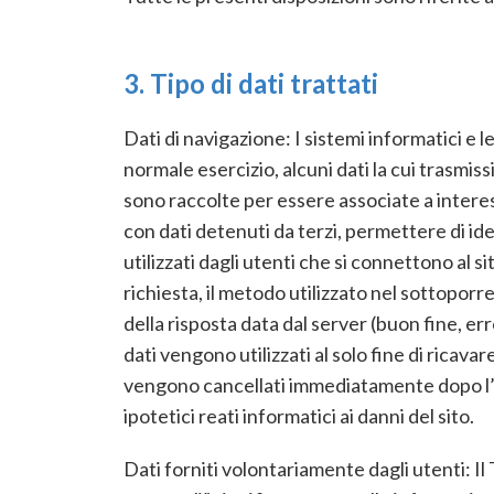
3. Tipo di dati trattati
Dati di navigazione: I sistemi informatici e
normale esercizio, alcuni dati la cui trasmiss
sono raccolte per essere associate a interes
con dati detenuti da terzi, permettere di iden
utilizzati dagli utenti che si connettono al si
richiesta, il metodo utilizzato nel sottoporre
della risposta data dal server (buon fine, er
dati vengono utilizzati al solo fine di ricav
vengono cancellati immediatamente dopo l’el
ipotetici reati informatici ai danni del sito.
Dati forniti volontariamente dagli utenti: Il