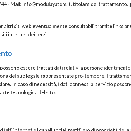
 Mail: info@modulsystem.it, titolare del trattamento, gara
 altri siti web eventualmente consultabili tramite links pres
iti internet dei terzi.
ento
possono essere trattati dati relativi a persone identificate 
 del suo legale rappresentate pro-tempore. I trattamenti
are. In caso di necessità, i dati connessi al servizio posson
rte tecnologica del sito.
i siti internet e i canali social gestiti e/o di proprietà della