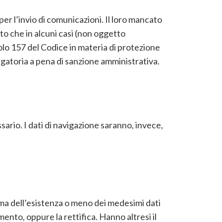
 per l’invio di comunicazioni. Il loro mancato
o che in alcuni casi (non oggetto
icolo 157 del Codice in materia di protezione
bligatoria a pena di sanzione amministrativa.
essario. I dati di navigazione saranno, invece,
erma dell’esistenza o meno dei medesimi dati
ento, oppure la rettifica. Hanno altresì il