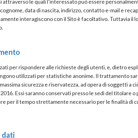
i attraverso le quali l’interessato può essere personalmente
 cognome, data di nascita, indirizzo, contatto e-mail e recap
riamente interagiscono con il Sito è facoltativo. Tuttavia 
o.
tamento
zzati per rispondere alle richieste degli utenti, e, dietro esp
vengono utilizzati per statistiche anonime. Il trattamento s
a massima sicurezza e riservatezza, ad opera di soggetti a 
6. Essi saranno conservati presso le sedi del titolare o pre
rnire per il tempo strettamente necessario per le finalità d
 dati