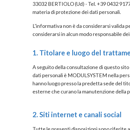
33032 BERTIOLO (Ud) - Tel. +39 0432 917744 -
materia di protezione dei dati personali.
L’informativa non è da considerarsi valida per
considerarsi in alcun modo responsabile dei s
1. Titolare e luogo del trattam
A seguito della consultazione di questo sito 
dati personali è MODULSYSTEM nella persona
hanno luogo presso la predetta sede del titol
esterne che curano la manutenzione della pa
2. Siti internet e canali social
Tutte le presenti disposizioni sono riferite ad 