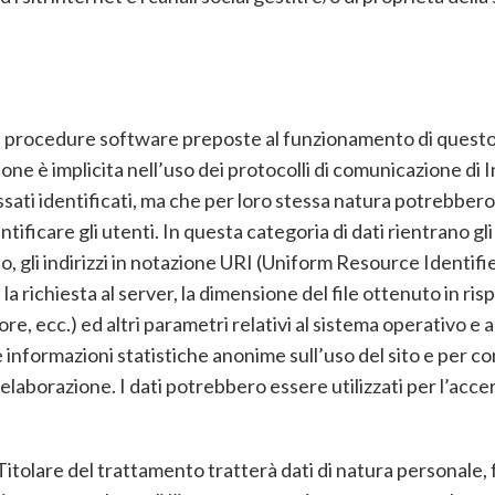
 le procedure software preposte al funzionamento di questo
ione è implicita nell’uso dei protocolli di comunicazione di 
sati identificati, ma che per loro stessa natura potrebbero
tificare gli utenti. In questa categoria di dati rientrano gli
to, gli indirizzi in notazione URI (Uniform Resource Identifier
 la richiesta al server, la dimensione del file ottenuto in ri
rore, ecc.) ed altri parametri relativi al sistema operativo e
are informazioni statistiche anonime sull’uso del sito e per 
aborazione. I dati potrebbero essere utilizzati per l’accer
 Titolare del trattamento tratterà dati di natura personale, f